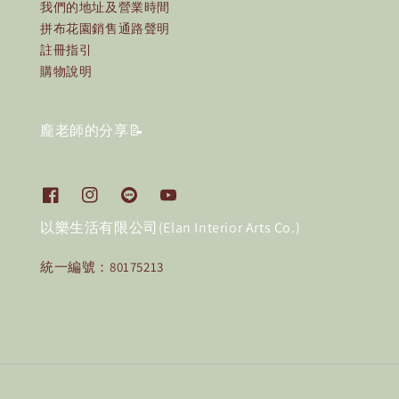
我們的地址及營業時間
拼布花園銷售通路聲明
註冊指引
購物說明
龐老師的分享📝
以樂生活有限公司(Elan Interior Arts Co.)
統一編號：80175213