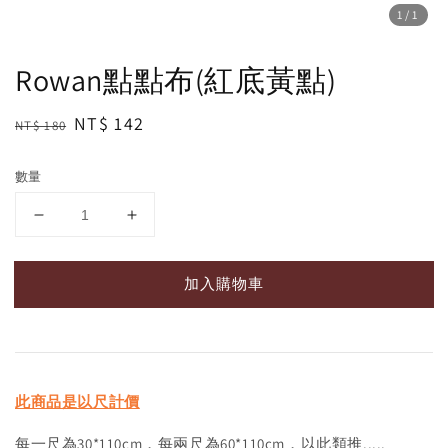
1
/1
Rowan點點布(紅底黃點)
Regular
Sale
NT$ 142
NT$ 180
price
price
數量
加入購物車
此商品是以尺計價
每一尺為30*110cm，每兩尺為60*110cm，以此類推.....