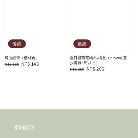
優惠
優惠
彎曲緞帶（藍綠色）
夏日雛菊寬幅布/橘色（275cm) 至
少購買2尺以上。
Regular
Sale
NT$ 143
NT$ 180
Regular
Sale
NT$ 206
NT$ 260
price
price
price
price
相關說明