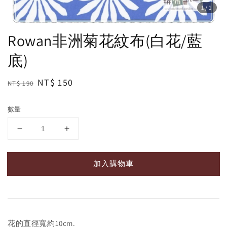
1
/1
Rowan非洲菊花紋布(白花/藍
底)
Regular
Sale
NT$ 150
NT$ 190
price
price
數量
加入購物車
花的直徑寬約10cm.