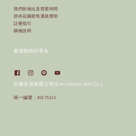
我們的地址及營業時間
拼布花園銷售通路聲明
註冊指引
購物說明
龐老師的分享📝
以樂生活有限公司(Elan Interior Arts Co.)
統一編號：80175213