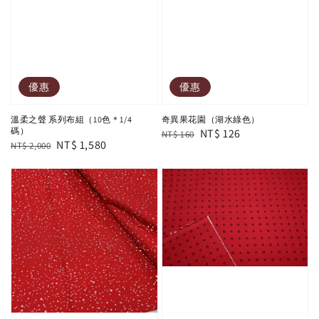
優惠
優惠
溫柔之聲 系列布組（10色＊1/4
奇異果花園（湖水綠色）
碼）
Regular
Sale
NT$ 126
NT$ 160
Regular
Sale
NT$ 1,580
NT$ 2,000
price
price
price
price