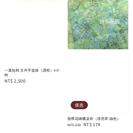
一葉知秋 文件手提袋（課程）8小
時
Regular
NT$ 2,500
price
優惠
熱帶花磚蠟染布（清亮草‘綠色）
Regular
Sale
NT$ 174
NT$ 220
price
price