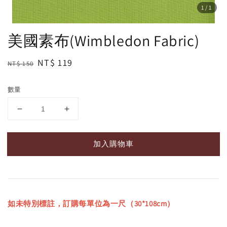
1
/1
美國素布(Wimbledon Fabric)
Regular
Sale
NT$ 119
NT$ 150
price
price
數量
加入購物車
如未特別標註，訂購每單位為一尺（30*108cm）