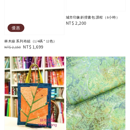
城市印象斜揹書包 課程（8小時）
Regular
NT$ 2,200
優惠
price
林木線 系列布組（1/4碼 * 12色）
Regular
Sale
NT$ 1,699
NT$ 2,150
price
price