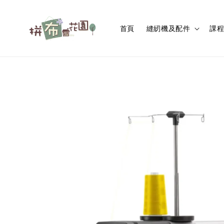
首頁
縫紉機及配件
課