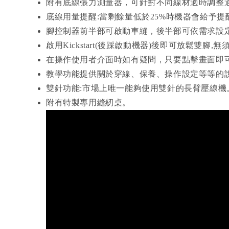
附有底線張力測量器，可針對不同線材適時調整
底線用量提醒:當剩餘量低於25%時機器會給予提
腳控制器前半部可啟動車縫，後半部可依需求設
啟用Kickstart(後踩啟動機器)後即可放鬆雙腳
在操作使用者介面時如有疑問，只要點擊畫面即
教學功能提供關於穿線、保養、操作設定等等的說
雙針功能:市場上唯一能夠使用雙針的長臂壓線機
附有特製專用縫紉桌。