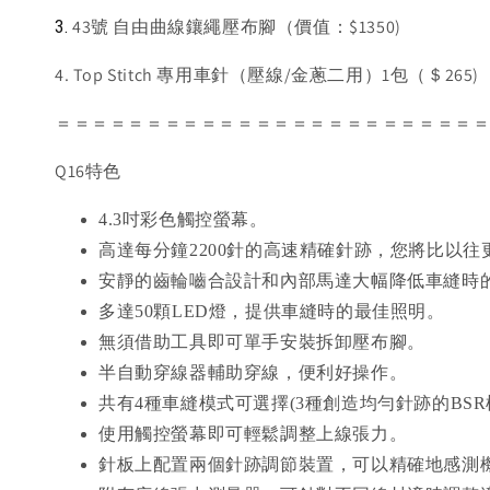
43
號 自由曲線鑲繩壓布腳
（價值：$1350)
3. 
4. Top Stitch 專用車針（壓線/金蔥二用）1包（＄265)
＝＝＝＝＝＝＝＝＝＝＝＝＝＝＝＝＝＝＝＝＝＝＝
Q16特色
4.3吋彩色觸控螢幕。
高達每分鐘2200針的高速精確針跡，您將比以
安靜的齒輪嚙合設計和內部馬達大幅降低車縫時
多達50顆LED燈，提供車縫時的最佳照明。
無須借助工具即可單手安裝拆卸壓布腳。
半自動穿線器輔助穿線，便利好操作。
共有4種車縫模式可選擇(3種創造均勻針跡的BS
使用觸控螢幕即可輕鬆調整上線張力。
針板上配置兩個針跡調節裝置，可以精確地感測