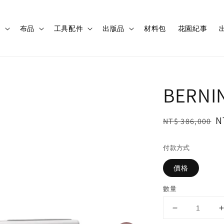
程
布品
工具配件
出版品
材料包
花園紀事
出
BERN
Regular
S
N
NT$ 386,000
price
p
付款方式
價格
數量