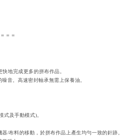
＝＝＝＝
往更快地完成更多的拼布作品。
的噪音。高速密封軸承無需上保養油。
R模式及手動模式)。
機器/布料的移動，於拼布作品上產生均勻一致的針跡。