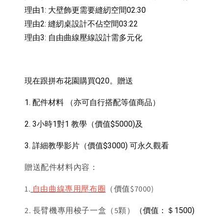
理由1: 大壁飾更需要縫紉空間02:30 
理由2: 縫紉桌設計不佔空間03:22 
理由3: 自由曲線壓線設計需多元化
現在跟拼布花園購買Q20。贈送
1. 配件材料 （亦可自行搭配等值商品）
2. 3小時1對1 教學（價值$5000)及
3. 詳細教學影片（價值$3000) 可永久觀看
贈送配件材料內容：
1.
自由曲線專用壓布圈
（價值$7000)
2. 長臂機專用梭子一盒（5顆）
（價值：＄1500)