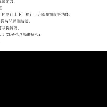
適當張力。
醒。
定控制針上下、補針、升降壓布腳等功能。
,無須長時間踩住踏板。
可取得解說。
明(部分包含動畫解說)。
。