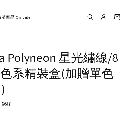
清商品 On Sale
ra Polyneon 星光繡線/8
色系精裝盒(加贈單色
）
e
 996
ce