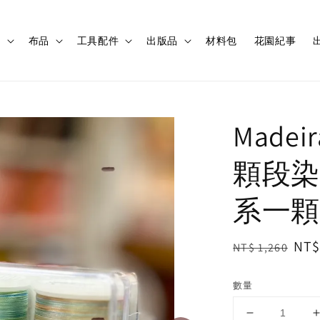
程
布品
工具配件
出版品
材料包
花園紀事
出
Madei
顆段染
系一顆
Regular
Sal
NT$
NT$ 1,260
price
pri
數量