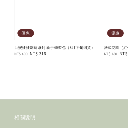
優惠
優惠
百變娃娃刺繡系列 新手學習包（8月下旬到貨）
法式花園（紅
Regular
Sale
NT$ 316
Regular
Sal
NT$
NT$ 400
NT$ 180
price
price
price
pric
相關說明