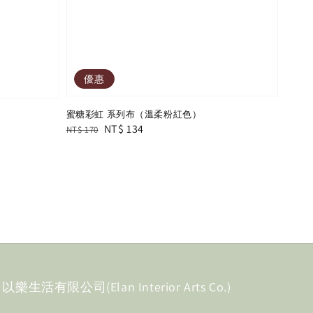
優惠
蜜糖彩虹 系列布（溫柔粉紅色）
Regular
Sale
NT$ 134
NT$ 170
price
price
以樂生活有限公司(Elan Interior Arts Co.)