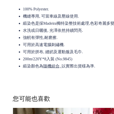
100% Polyester.
機縫專用, 可當車線及壓線使用.
緞染色是採Madeira獨特染整技術處理,色彩奇麗多
水洗或日曬後, 光澤依然持續閃亮.
強軔有彈性,耐磨擦.
可用於高速電腦刺繡機.
可用於拼布, 縫紉及運動服及毛巾.
200m/220Y*8入裝 (No.9845)
緞染顏色為
隨機組合,
以實際出貨樣為準.
您可能也喜歡