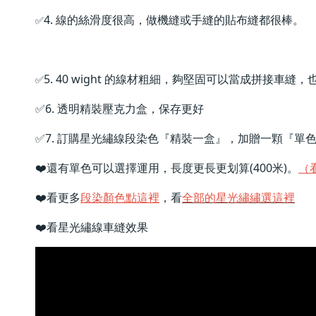
4. 線的絲滑度很高，做機縫或手縫的貼布縫都很棒。
✅
5. 40 wight 的線材粗細，夠堅固可以當成拼
✅
✅6. 透明精裝壓克力盒，保存更好
✅
7. 
訂購星光繡線段染色『精裝一盒』，加贈一顆『單
❤️還有單色可以選擇運用，長度更長更划算(400米)。
（
❤️看更多
段染顏色點這裡
，看
全部的星光繡繡選這裡
❤️
看星光繡線車縫效果