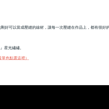
接車縫，也剛好可以當成壓縫的線材，讓每一次壓縫在作品上，都有很好
色』星光繡繡。
看單色點選這裡）