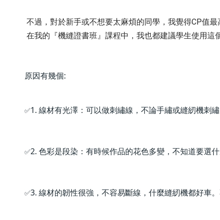
 不過，對於新手或不想要太麻煩的同學，我覺得CP值最高
在我的『機縫證書班』課程中，我也都建議學生使用這
原因有幾個:
1. 線材有光澤：可以做刺繡線，不論手繡或縫紉機刺
✅
2. 色彩是段染：有時候作品的花色多變，不知道要選
✅
3. 線材的韌性很強，不容易斷線，什麼縫紉機都好車
✅