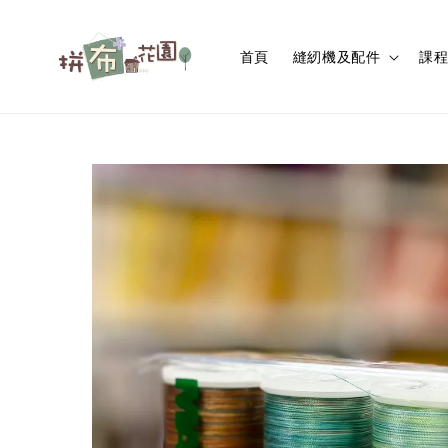
首頁
縫紉機及配件
課