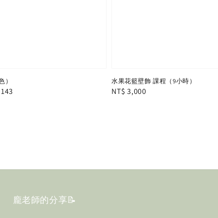
色）
水果花籃壁飾 課程（9小時）
e
 143
Regular
NT$ 3,000
e
price
龐老師的分享📝