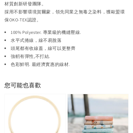
材質創新研發團隊。
採用不影響環境賀爾蒙，領先同業之無毒之染料，獲歐盟環
保OKO-TEX認證。
100% Polyester. 專業級的機縫壓線.
水平式捲線，線不易脫落
頭尾都有收線蓋，線可以更整齊
強軔有彈性,不打結.
色彩鮮明. 最經濟實惠的線材.
您可能也喜歡