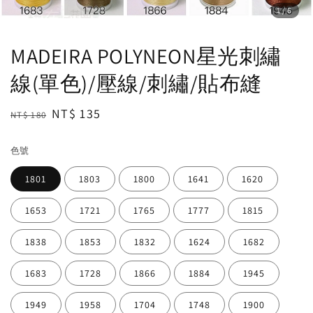
1
/6
MADEIRA POLYNEON星光刺繡
線(單色)/壓線/刺繡/貼布縫
Regular
Sale
NT$ 135
NT$ 180
price
price
色號
1801
1803
1800
1641
1620
1653
1721
1765
1777
1815
1838
1853
1832
1624
1682
1683
1728
1866
1884
1945
1949
1958
1704
1748
1900