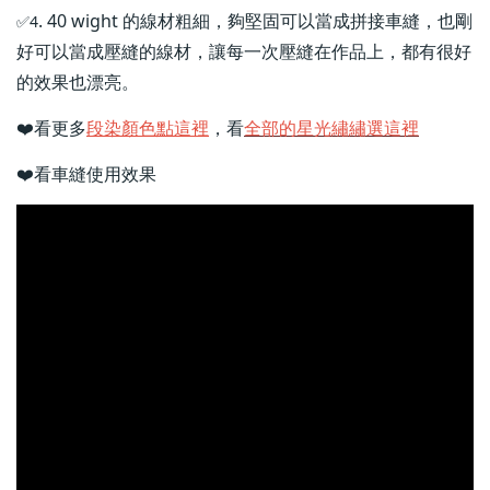
. 40 wight 的線材粗細，夠堅固可以當成拼接車縫，也剛
✅4
好可以當成壓縫的線材，讓每一次壓縫在作品上，都有很好
的效果也漂亮。
❤️看更多
段染顏色點這裡
，看
全部的星光繡繡選這裡
❤️
看車縫使用效果