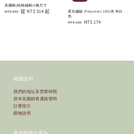
美國棉(純棉鋪棉)5種尺寸
Regular
Sale
從
NT$ 514
起
NT$ 650
星光繡線 (Polyneon) 1000米 米白
色
price
price
Regular
Sale
NT$ 174
NT$ 220
price
price
相關說明
我們的地址及營業時間
拼布花園銷售通路聲明
註冊指引
購物說明
龐老師的分享📝