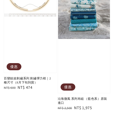
優惠
百變娃娃刺繡系列 刺繡彈力框｜2
種尺寸（8月下旬到貨）
優惠
Regular
Sale
NT$ 474
NT$ 600
price
price
沁海微風 系列布組 （藍色系）原裝
進口
Regular
Sale
NT$ 1,975
NT$ 2,500
price
price