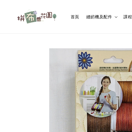
首頁
縫紉機及配件
課