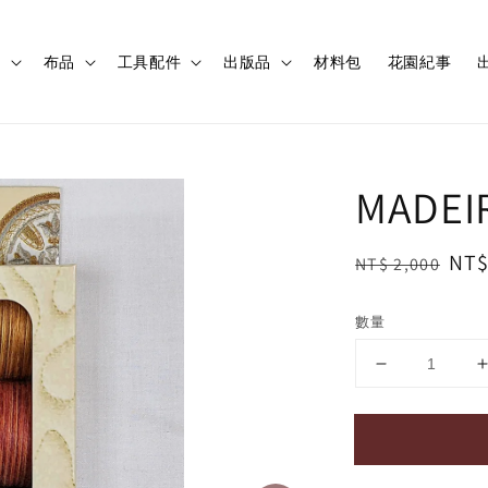
程
布品
工具配件
出版品
材料包
花園紀事
出
MADE
Regular
Sal
NT$
NT$ 2,000
price
pri
數量