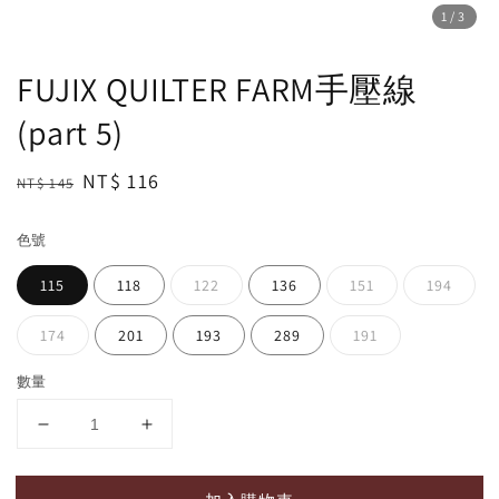
1
/3
FUJIX QUILTER FARM手壓線
(part 5)
Regular
Sale
NT$ 116
NT$ 145
price
price
色號
115
118
122
136
151
194
174
201
193
289
191
數量