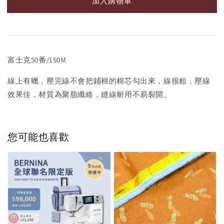
加入購物車
富士克50番/150M
線上有蠟，壓完線不會把鋪棉的棉芯勾出來，線很粗，壓線
效果佳，材質為聚脂纖維，縫線耐用不易裂開。
您可能也喜歡