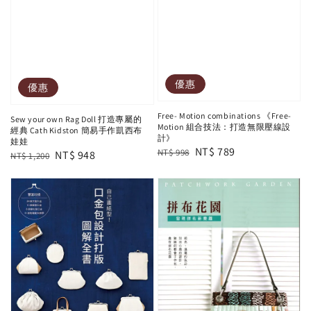
優惠
優惠
Free- Motion combinations 《Free-
Sew your own Rag Doll 打造專屬的
Motion 組合技法：打造無限壓線設
經典 Cath Kidston 簡易手作凱西布
計》
娃娃
Regular
Sale
NT$ 789
NT$ 998
Regular
Sale
NT$ 948
NT$ 1,200
price
price
price
price