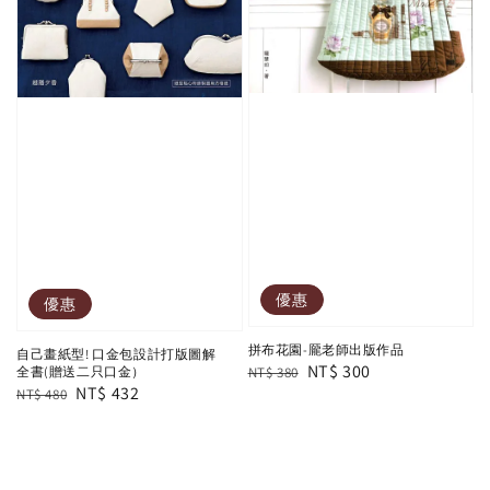
優惠
優惠
拼布花園-龎老師出版作品
自己畫紙型! 口金包設計打版圖解
Regular
Sale
NT$ 300
全書(贈送二只口金）
NT$ 380
Regular
Sale
NT$ 432
NT$ 480
price
price
price
price