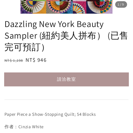
1
/9
Dazzling New York Beauty
Sampler (紐約美人拼布） (已售
完可預訂）
Regular
Sale
NT$ 946
NT$ 1,198
請洽教室
price
price
請洽教室
Paper Piece a Show-Stopping Quilt; 54 Blocks
作者：Cinzia White