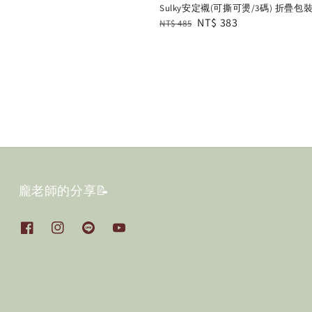
Sulky安定襯(可撕可燙/3碼) 折疊包
Regular
Sale
NT$ 383
NT$ 485
price
price
龐老師的分享📝