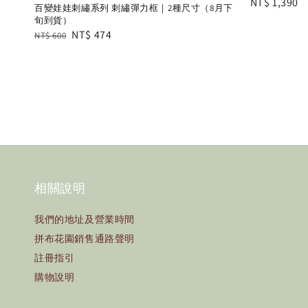
Regular
NT$ 1,390
百變娃娃刺繡系列 刺繡彈力框｜2種尺寸（8月下
price
旬到貨）
Regular
Sale
NT$ 474
NT$ 600
price
price
相關說明
我們的地址及營業時間
拼布花園銷售通路聲明
註冊指引
購物說明