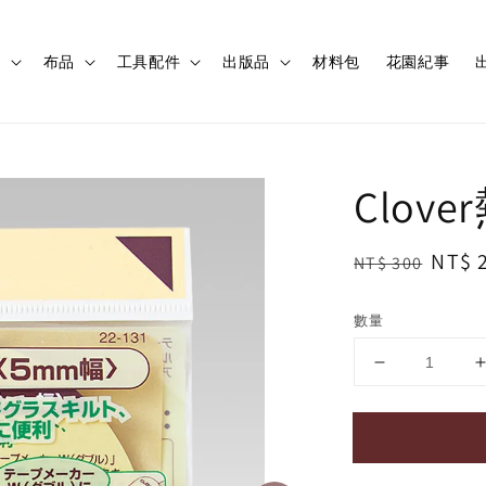
程
布品
工具配件
出版品
材料包
花園紀事
出
Clov
Regular
Sale
NT$ 
NT$ 300
price
price
數量