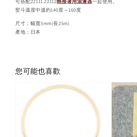
可搭配22111.22112
熱接著用滾邊器
一起使用。
熨斗溫度中溫約140度～160度
尺寸：幅寬5mm(長25m)
產地：日本
您可能也喜歡