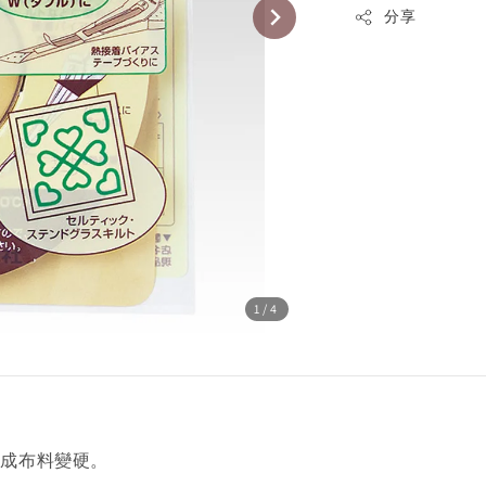
分享
1
/4
造成布料變硬。