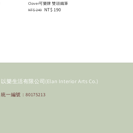
裝
Clover可樂牌 雙頭鐵筆
Regular
Sale
NT$ 190
NT$ 240
price
price
以樂生活有限公司(Elan Interior Arts Co.)
統一編號：80175213