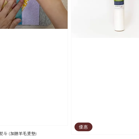
優惠
斗 (加贈羊毛燙墊)