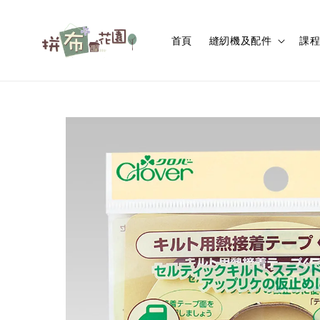
首頁
縫紉機及配件
課