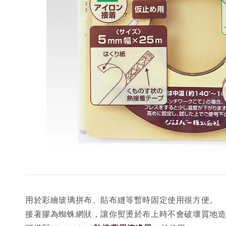
用於彩繪玻璃拼布、貼布縫等暫時固定使用很方便。
接著膠為蜘蛛網狀，讓你熨燙於布上時不會破壞質地