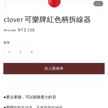
1
/2
clover 可樂牌紅色柄拆線器
Regular
Sale
NT$ 158
NT$ 200
price
price
數量
加入購物車
●更尖更細，可以拆除更小針目
●
前端
有軟套保護，不會戳傷收納袋