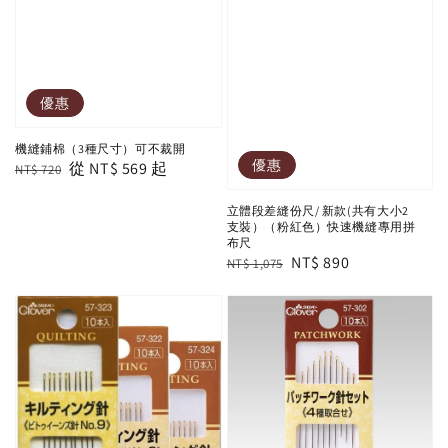
優惠
機縫鋪棉（3種尺寸）可不裁開
優惠
Regular
Sale
從
NT$ 569
起
NT$ 720
price
price
立體段差縫份尺/ 新款(共有大小2
支裝）（粉紅色）快速機縫專用拼
布尺
Regular
Sale
NT$ 890
NT$ 1,075
price
price