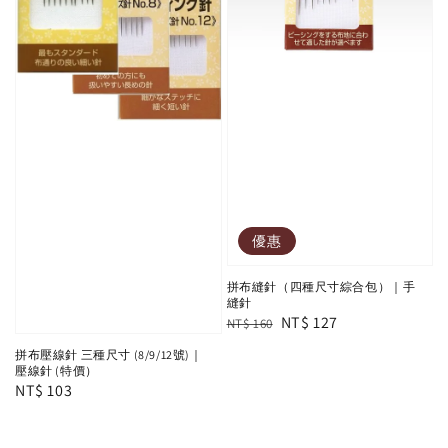
優惠
拼布縫針（四種尺寸綜合包）｜手
縫針
Regular
Sale
NT$ 127
NT$ 160
price
price
拼布壓線針 三種尺寸 (8/9/12號)｜
壓線針 (特價）
Regular
NT$ 103
price