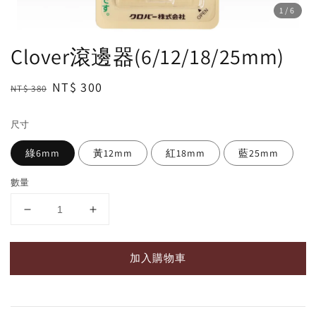
1
/6
Clover滾邊器(6/12/18/25mm)
Regular
Sale
NT$ 300
NT$ 380
price
price
尺寸
綠6mm
黃12mm
紅18mm
藍25mm
數量
加入購物車