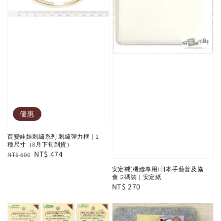
優惠
百變娃娃刺繡系列 刺繡彈力框｜2
種尺寸（8月下旬到貨）
Regular
Sale
NT$ 474
NT$ 600
price
price
安定襯(機縫專用)日本手藝普及協
會 |2碼裝｜安定紙
Regular
NT$ 270
price