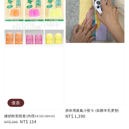
優惠
拼布用蒸氣小熨斗 (加贈羊毛燙墊)
Regular
NT$ 1,390
縫紉粉彩指套(內徑14/16/18mm)
Regular
Sale
NT$ 134
NT$ 200
price
price
price