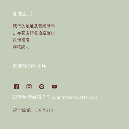
相關說明
我們的地址及營業時間
拼布花園銷售通路聲明
註冊指引
購物說明
龐老師的分享📝
以樂生活有限公司(Elan Interior Arts Co.)
統一編號：80175213