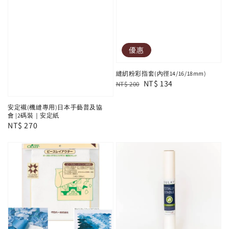
優惠
縫紉粉彩指套(內徑14/16/18mm)
Regular
Sale
NT$ 134
NT$ 200
price
price
安定襯(機縫專用)日本手藝普及協
會 |2碼裝｜安定紙
Regular
NT$ 270
price