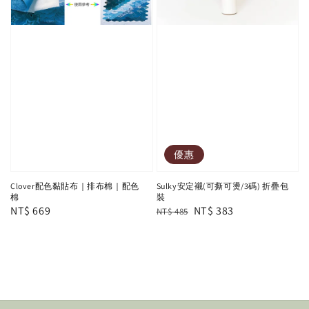
優惠
Clover配色黏貼布｜排布棉｜配色
Sulky安定襯(可撕可燙/3碼) 折疊包
棉
裝
Regular
NT$ 669
Regular
Sale
NT$ 383
NT$ 485
price
price
price