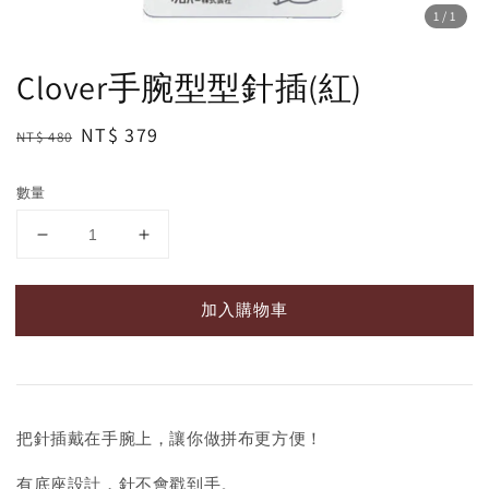
1
/1
Clover手腕型型針插(紅)
Regular
Sale
NT$ 379
NT$ 480
price
price
數量
加入購物車
把針插戴在手腕上，讓你做拼布更方便！
有底座設計，針不會戳到手。