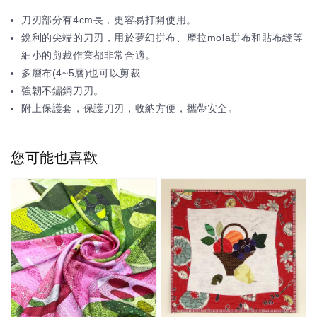
刀刃部分有4cm長，更容易打開使用。
銳利的尖端的刀刃，用於夢幻拼布、摩拉mola拼布和貼布縫等
細小的剪裁作業都非常合適。
多層布(4~5層)也可以剪裁
強韌不鏽鋼刀刃。
附上保護套，保護刀刃，收納方便，攜帶安全。
您可能也喜歡