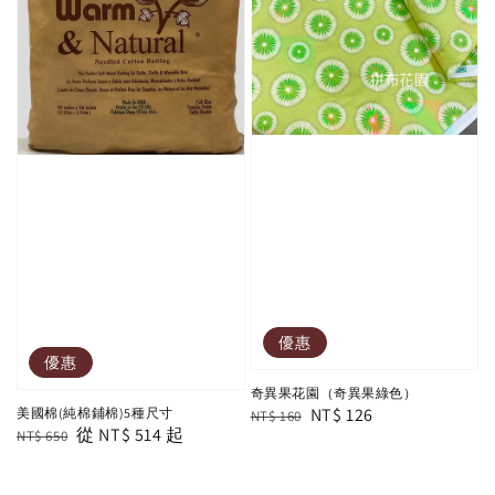
優惠
優惠
奇異果花園（奇異果綠色）
Regular
Sale
NT$ 126
美國棉(純棉鋪棉)5種尺寸
NT$ 160
Regular
Sale
從
NT$ 514
起
NT$ 650
price
price
price
price