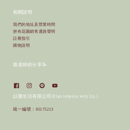
相關說明
我們的地址及營業時間
拼布花園銷售通路聲明
註冊指引
購物說明
龐老師的分享📝
以樂生活有限公司(Elan Interior Arts Co.)
統一編號：80175213