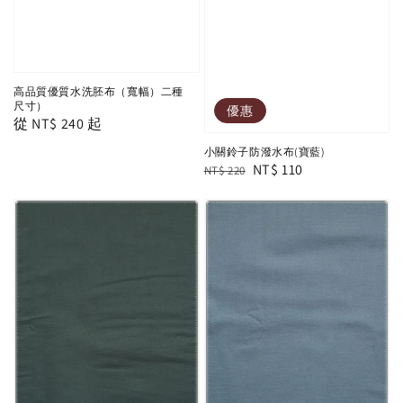
高品質優質水洗胚布（寬幅）二種
尺寸）
優惠
Regular
從
NT$ 240
起
price
小關鈴子防潑水布(寶藍)
Regular
Sale
NT$ 110
NT$ 220
price
price