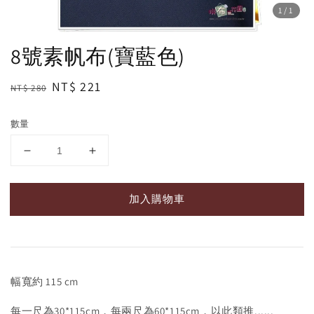
1
/1
8號素帆布(寶藍色)
Regular
Sale
NT$ 221
NT$ 280
price
price
數量
加入購物車
幅寬約 115 cm
每一尺為30*115cm，每兩尺為60*115cm，以此類推......