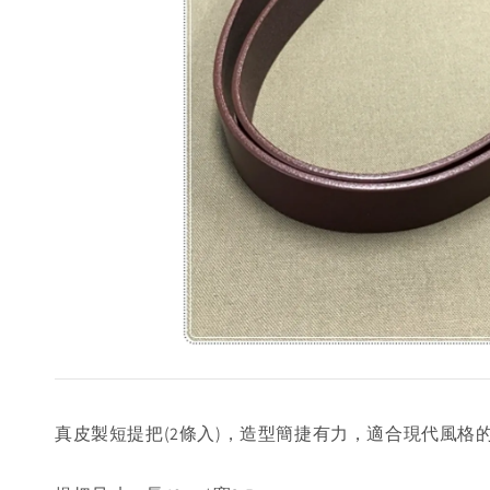
真皮製短提把(2條入)，造型簡捷有力，適合現代風格