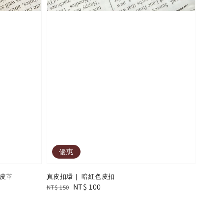
優惠
皮革
真皮扣環｜ 暗紅色皮扣
Regular
Sale
NT$ 100
NT$ 150
price
price