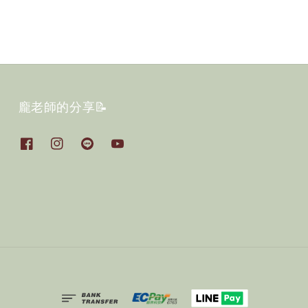
龐老師的分享📝