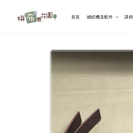
首頁
縫紉機及配件
課