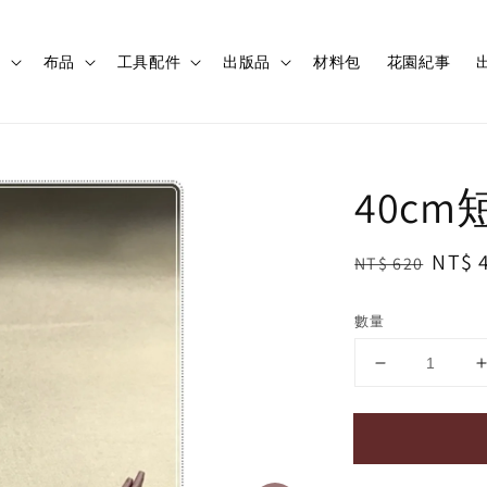
程
布品
工具配件
出版品
材料包
花園紀事
出
40c
Regular
Sale
NT$ 
NT$ 620
price
price
數量