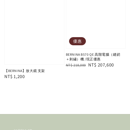
優惠
BERNINA B570 QE 高階電腦（縫紉
＋刺繡）機 /現正優惠
Regular
Sale
NT$ 207,600
NT$ 218,000
【BERNINA】放大鏡 支架
price
price
Regular
NT$ 1,200
price