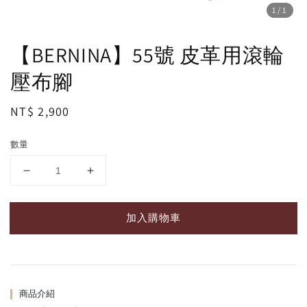
1
/1
【BERNINA】55號 皮革用滾輪
壓布腳
Regular
NT$ 2,900
price
數量
加入購物車
商品介紹