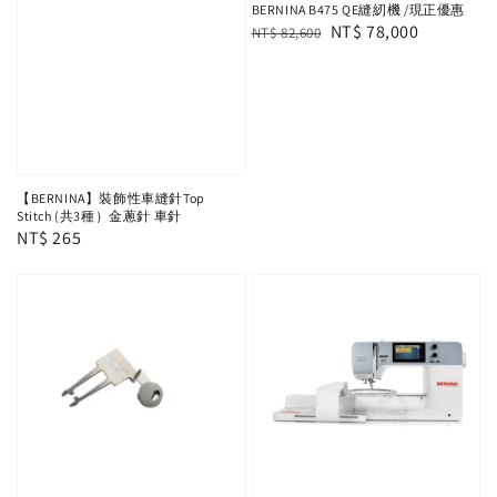
BERNINA B475 QE縫紉機 /現正優惠
Regular
Sale
NT$ 78,000
NT$ 82,600
price
price
【BERNINA】裝飾性車縫針Top
Stitch (共3種）金蔥針 車針
Regular
NT$ 265
price