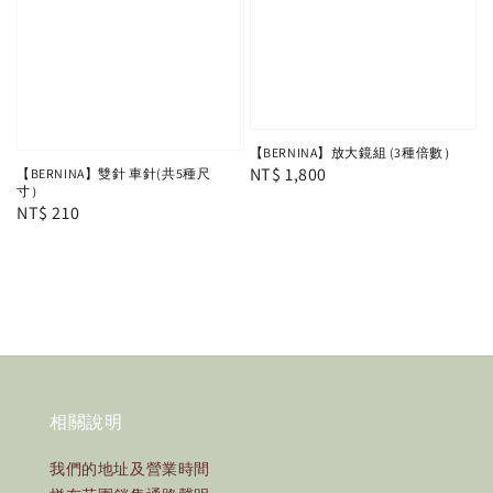
【BERNINA】放大鏡組 (3種倍數）
Regular
NT$ 1,800
【BERNINA】雙針 車針(共5種尺
寸）
price
Regular
NT$ 210
price
相關說明
我們的地址及營業時間