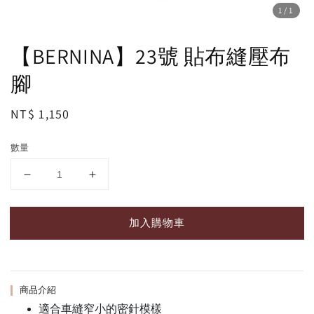
1
/1
【BERNINA】23號 貼布縫壓布
腳
Regular
NT$ 1,150
price
數量
加入購物車
商品介紹
適合車縫窄小的密針模樣