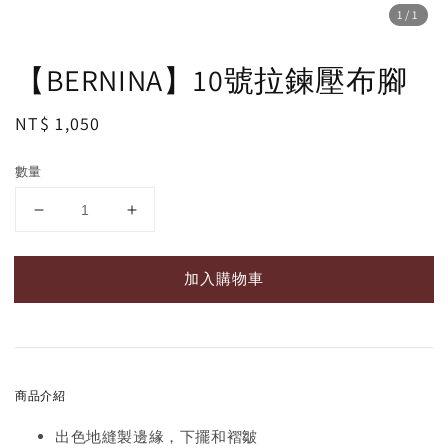
1
/1
【BERNINA】10號拉鍊壓布腳
Regular
NT$ 1,050
price
數量
加入購物車
商品介紹
出色地縫製邊緣，下擺和褶皺