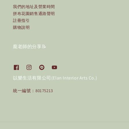
我們的地址及營業時間
拼布花園銷售通路聲明
註冊指引
購物說明
龐老師的分享📝
以樂生活有限公司(Elan Interior Arts Co.)
統一編號：80175213