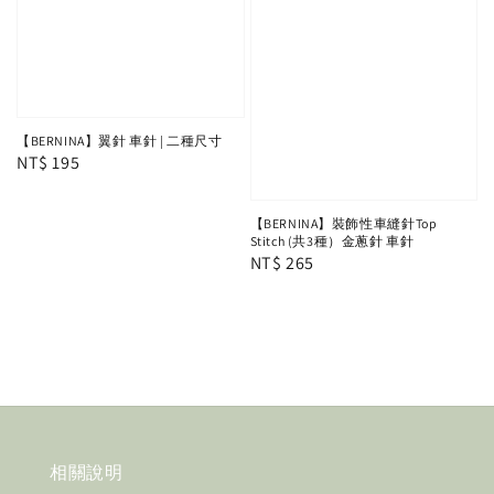
【BERNINA】翼針 車針 | 二種尺寸
Regular
NT$ 195
price
【BERNINA】裝飾性車縫針Top
Stitch (共3種）金蔥針 車針
Regular
NT$ 265
price
相關說明