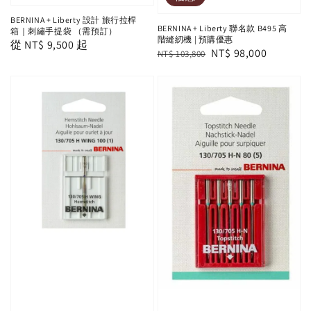
BERNINA + Liberty 設計 旅行拉桿
BERNINA + Liberty 聯名款 B495 高
箱｜刺繡手提袋 （需預訂）
階縫紉機 | 預購優惠
Regular
從
NT$ 9,500
起
Regular
Sale
NT$ 98,000
NT$ 103,800
price
price
price