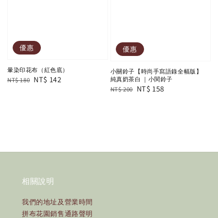
優惠
優惠
暈染印花布（紅色底）
小關鈴子【時尚手寫語錄全幅版】
Regular
Sale
NT$ 142
純真奶茶白 ｜小関鈴子
NT$ 180
Regular
Sale
NT$ 158
NT$ 200
price
price
price
price
相關說明
我們的地址及營業時間
拼布花園銷售通路聲明