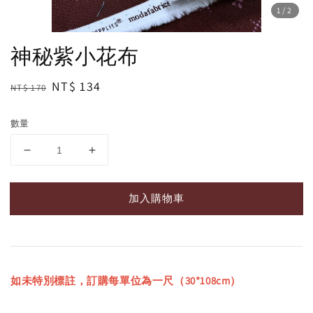
1
/2
神秘紫小花布
Regular
Sale
NT$ 134
NT$ 170
price
price
數量
加入購物車
如未特別標註，訂購每單位為一尺（30*108cm）