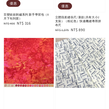
優惠
優惠
百變娃娃刺繡系列 新手學習包（8
立體段差縫份尺/ 新款(共有大小2
月下旬到貨）
支裝）（粉紅色）快速機縫專用拼
Regular
Sale
NT$ 316
NT$ 400
布尺
price
price
Regular
Sale
NT$ 890
NT$ 1,075
price
price