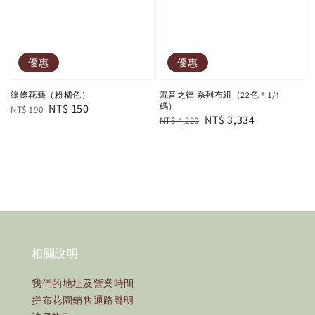
優惠
優惠
線條花藝（粉橘色）
混音之律 系列布組（22色＊1/4
碼）
Regular
Sale
NT$ 150
NT$ 190
Regular
Sale
NT$ 3,334
NT$ 4,220
price
price
price
price
相關說明
我們的地址及營業時間
拼布花園銷售通路聲明