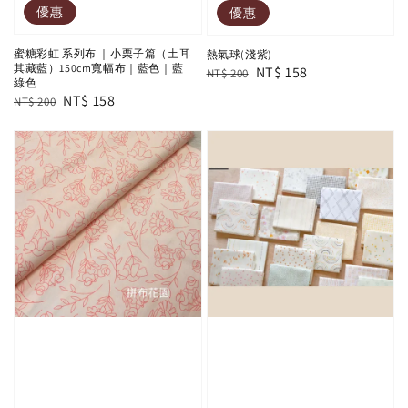
優惠
優惠
蜜糖彩虹 系列布 ｜小栗子篇（土耳
熱氣球(淺紫)
其藏藍）150cm寬幅布｜藍色｜藍
Regular
Sale
NT$ 158
NT$ 200
綠色
price
price
Regular
Sale
NT$ 158
NT$ 200
price
price