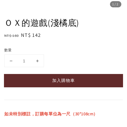
1
/2
ＯＸ的遊戲(淺橘底)
Regular
Sale
NT$ 142
NT$ 180
price
price
數量
加入購物車
如未特別標註，訂購每單位為一尺（30*108cm）