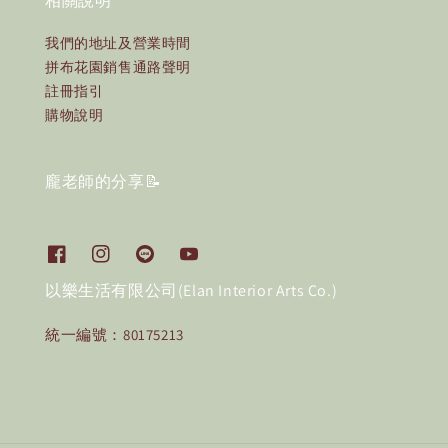
相關說明
我們的地址及營業時間
拼布花園銷售通路聲明
註冊指引
購物說明
龐老師的分享📝
以樂生活有限公司(Elan Interior Arts Co.)
統一編號：80175213