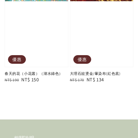
優惠
優惠
春天的花（小花叢）（湖水綠色）
大理石紋燙金/暈染布(紅色底)
Regular
Sale
NT$ 150
Regular
Sale
NT$ 134
NT$ 190
NT$ 170
price
price
price
price