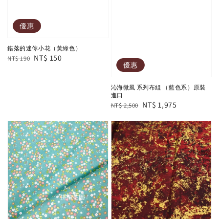
優惠
錯落的迷你小花（黃綠色）
Regular
Sale
NT$ 150
NT$ 190
優惠
price
price
沁海微風 系列布組 （藍色系）原裝
進口
Regular
Sale
NT$ 1,975
NT$ 2,500
price
price