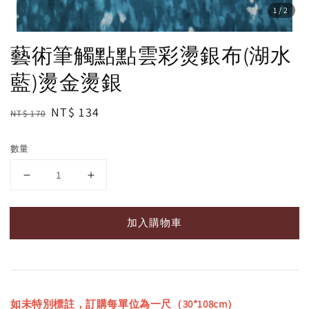
1
/2
藝術筆觸點點雲彩燙銀布(湖水
藍)燙金燙銀
Regular
Sale
NT$ 134
NT$ 170
price
price
數量
加入購物車
如未特別標註，訂購每單位為一尺（30*108cm）