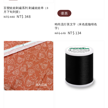
百變娃娃刺繡系列 刺繡娃娃串（8
月下旬到貨）
優惠
Regular
Sale
NT$ 348
NT$ 440
price
price
時尚流行英文字（米色底咖啡色
字）
Regular
Sale
NT$ 134
NT$ 170
price
price