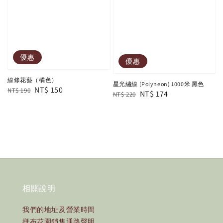
優惠
優惠
線條花藝（橘色）
星光繡線 (Polyneon) 1000米 黑色
Regular
Sale
NT$ 150
NT$ 190
Regular
Sale
NT$ 174
NT$ 220
price
price
price
price
相關說明
我們的地址及營業時間
拼布花園銷售通路聲明