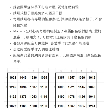
採德國黑森林手工打造木櫃, 質地細緻典雅.
抽屜式櫃子讓線免於灰塵及日照.
每層抽屜都有專屬的塑膠底襯, 讓線整齊收納於櫃子, 不會
隨便滾動.
Madeira也精心為每層抽屜製造了專屬的色號對照表, 置於
底襯下, 線用完了, 可輕鬆知道要購買什麼色號的線.
各類用線組合可供選擇, 喜愛手作的您絕不能錯過.
是送給愛好手作人的最佳禮物.
組裝商品若與網頁資訊有差異，以德國原裝進口商品配色
為準.