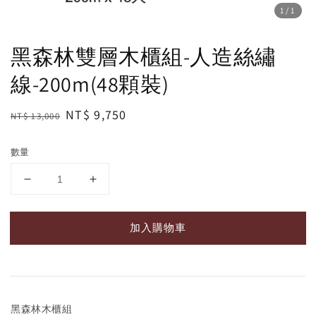
1
/1
黑森林雙層木櫃組-人造絲繡
線-200m(48顆裝)
Regular
Sale
NT$ 9,750
NT$ 13,000
price
price
數量
加入購物車
黑森林木櫃組