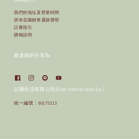
我們的地址及營業時間
拼布花園銷售通路聲明
註冊指引
購物說明
龐老師的分享📝
以樂生活有限公司(Elan Interior Arts Co.)
統一編號：80175213