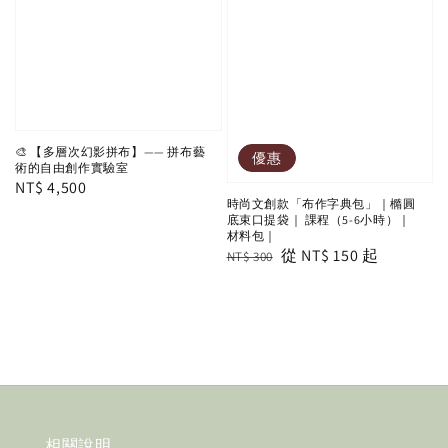
🎨 【多層次幻影拼布】—— 拼布藝
優惠
術的自由創作實驗室
Regular
NT$ 4,500
時尚文創款「布作字典包」｜橢圓
price
底束口提袋｜ 課程（5-6小時）｜
材料包｜
Regular
Sale
從
NT$ 150
起
NT$ 300
price
price
相關說明