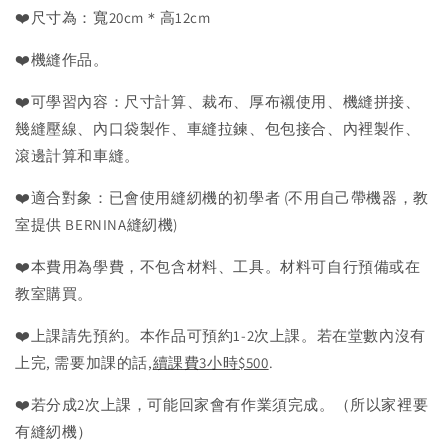
❤️尺寸為：寬20cm＊高12cm
❤️機縫作品。
❤️可學習內容：尺寸計算、裁布、厚布襯使用、機縫拼接、
幾縫壓線、內口袋製作、車縫拉鍊、包包接合、內裡製作、
滾邊計算和車縫。
❤️適合對象：已會使用縫紉機的初學者 (不用自己帶機器，教
室提供 BERNINA縫紉機)
❤️本費用為學費，不包含材料、工具。材料可自行預備或在
教室購買。
❤️上課請先預約。本作品可預約1-2次上課。若在堂數內沒有
上完, 需要加課的話,
續課費3小時$500
.
❤️若分成2次上課，可能回家會有作業須完成。（所以家裡要
有縫紉機）