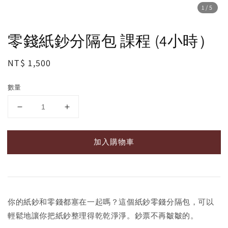
1
/5
零錢紙鈔分隔包 課程 (4小時）
Regular
NT$ 1,500
price
數量
加入購物車
你的紙鈔和零錢都塞在一起嗎？這個紙鈔零錢分隔包，可以
輕鬆地讓你把紙鈔整理得乾乾淨淨。鈔票不再皺皺的。