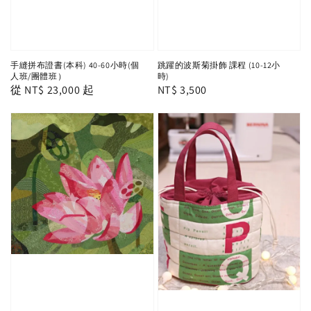
手縫拼布證書(本科) 40-60小時(個
跳躍的波斯菊掛飾 課程 (10-12小
人班/團體班）
時)
Regular
從
NT$ 23,000
起
Regular
NT$ 3,500
price
price