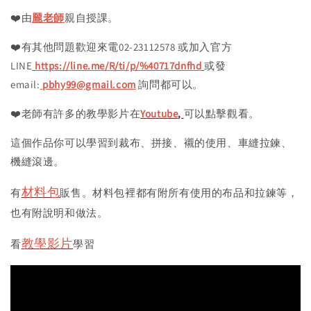
❤️由
龎老師
親自授課。
❤️有其他問題歡迎來電02-23112578 或加入官方
LINE
https://line.me/R/ti/p/%40717dnfhd
或發
email:
pbhy99@gmail.com
詢問都可以。
❤️老師有許多的教學影片在
Youtube
,
可以點擊觀看。
這個作品你可以學習到裁布、拼接、襯的使用、車縫拉鍊、
機縫滾邊。
材料包
有
販售。材料包裡都有附所有使用的布品和拉鍊等，
也有附說明和做法。
教學影片
看
學習