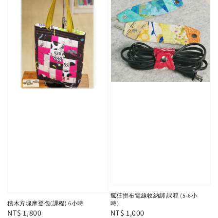
瘋狂拼布電線收納綁 課程 (5-6小
時）
積木方塊摩登包(課程) 6小時
Regular
NT$ 1,000
Regular
NT$ 1,800