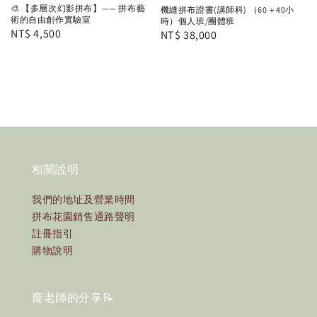
🎨 【多層次幻影拼布】—— 拼布藝
機縫拼布證書(講師科) （60＋40小
術的自由創作實驗室
時）個人班/團體班
Regular
NT$ 4,500
Regular
NT$ 38,000
price
price
相關說明
我們的地址及營業時間
拼布花園銷售通路聲明
註冊指引
購物說明
龐老師的分享📝