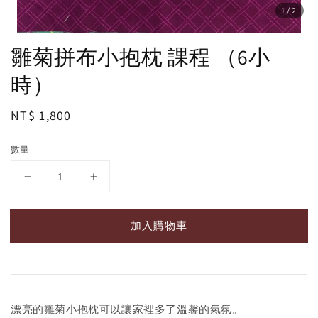
1
/2
雛菊拼布小抱枕 課程 （6小
時）
Regular
NT$ 1,800
price
數量
加入購物車
漂亮的雛菊小抱枕可以讓家裡多了溫馨的氣氛。