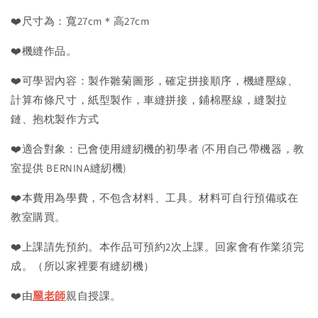
❤️尺寸為：寬27cm＊高27cm
❤️機縫作品。
❤️可學習內容：製作雛菊圖形，確定拼接順序，機縫壓線、
計算布條尺寸，紙型製作，車縫拼接，鋪棉壓線，縫製拉
鏈、抱枕製作方式
❤️適合對象：已會使用縫紉機的初學者 (不用自己帶機器，教
室提供 BERNINA縫紉機)
❤️本費用為學費，不包含材料、工具。材料可自行預備或在
教室購買。
❤️上課請先預約。本作品可預約2次上課。回家會有作業須完
成。（所以家裡要有縫紉機）
❤️由
龎老師
親自授課。