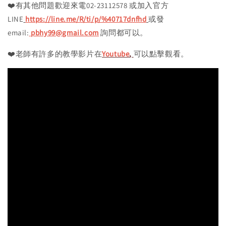
❤️有其他問題歡迎來電02-23112578 或加入官方
LINE
https://line.me/R/ti/p/%40717dnfhd
或發
email:
pbhy99@gmail.com
詢問都可以。
❤️老師有許多的教學影片在
Youtube
,
可以點擊觀看。