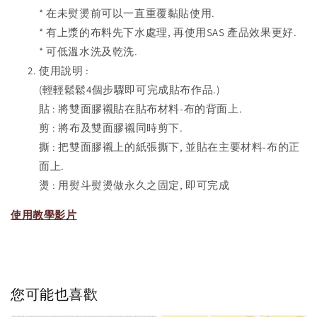
* 在未熨燙前可以一直重覆黏貼使用.
* 有上漿的布料先下水處理, 再使用SAS 產品效果更好.
* 可低溫水洗及乾洗.
使用說明 :
(輕輕鬆鬆4個步驟即可完成貼布作品.)
貼 : 將雙面膠襯貼在貼布材料-布的背面上.
剪 : 將布及雙面膠襯同時剪下.
撕 : 把雙面膠襯上的紙張撕下, 並貼在主要材料-布的正
面上.
燙 : 用熨斗熨燙做永久之固定, 即可完成
使用教學影片
您可能也喜歡