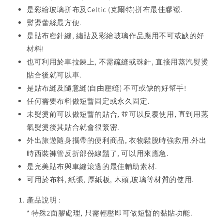
是彩繪玻璃拼布及Celtic (克爾特)拼布最佳膠襯.
熨燙蕾絲最方便.
是貼布密針縫, 繡貼及彩繪玻璃作品應用不可或缺的好
材料!
也可利用於車拉鍊上, 不需疏縫或珠針, 直接用蒸汽熨燙
貼合後就可以車.
是貼布縫及隨意縫(自由壓縫) 不可或缺的好幫手!
任何需要布料做短暫固定或永久固定.
未熨燙前可以做短暫的貼合, 並可以反覆使用, 直到用蒸
氣熨燙後其貼合就會很緊密.
外出旅遊隨身攜帶的便利商品, 衣物鬆脫時強救用.外出
時西裝褲管反折部份線鬚了, 可以用來應急.
是完美貼布與車縫滾邊的最佳輔助素材.
可用於布料, 紙張, 厚紙板, 木頭,玻璃等材質的使用.
產品說明 :
* 特殊2面膠處理, 只需輕壓即可做短暫的黏貼功能.