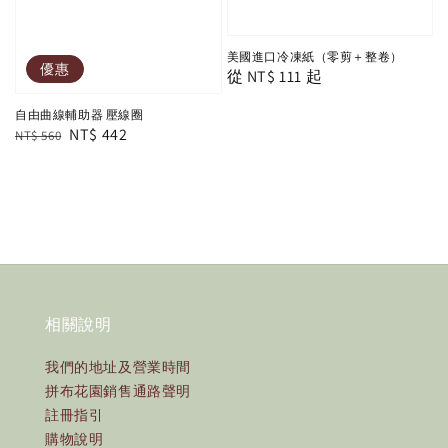
美國進口冷凍紙（零剪＋整卷）
優惠
Regular
從
NT$ 111
起
price
自由曲線輔助器 壓線圈
Regular
Sale
NT$ 442
NT$ 560
price
price
相關說明
我們的地址及營業時間
拼布花園銷售通路聲明
註冊指引
購物說明