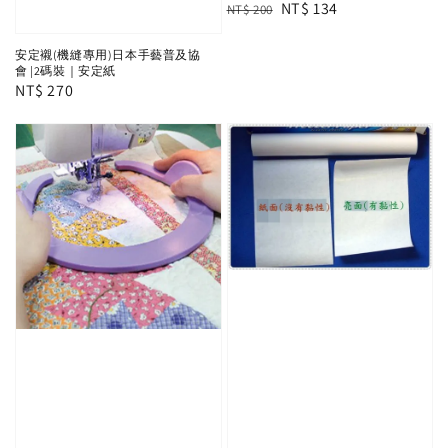
Regular
Sale
NT$ 134
NT$ 200
price
price
安定襯(機縫專用)日本手藝普及協
會 |2碼裝｜安定紙
Regular
NT$ 270
price