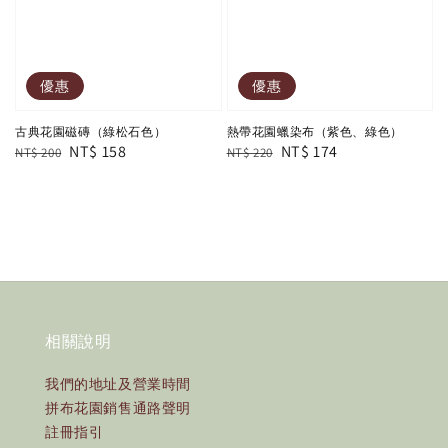
優惠
優惠
古典花園磁磚（綠松石色）
熱帶花園蠟染布（紫色、綠色）
Regular
Sale
NT$ 158
Regular
Sale
NT$ 174
NT$ 200
NT$ 220
price
price
price
price
相關說明
我們的地址及營業時間
拼布花園銷售通路聲明
註冊指引