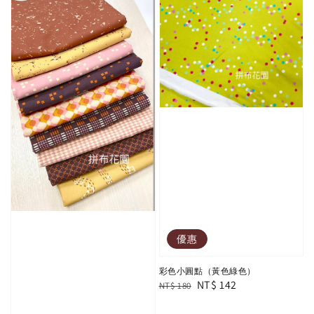
優惠
彩色小圓點（黃色綠色）
Regular
Sale
NT$ 142
NT$ 180
price
price