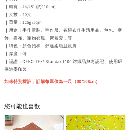
｜幅寬：44/45" (約110cm)
｜支數：40支
｜重量：125g/sqm
｜用途：手作童裝、手作服、各類布作生活用品、包包、壁
飾、拼布、寵物衣服、床被套…等
｜特色：顏色飽和，舒適柔順且親膚
｜厚度：薄
｜認證：OEKO-TEX® Standard 100 紡織品無毒認證、使用環
保油墨印製
如未特別標註，訂購每單位為一尺（30*108cm）
您可能也喜歡