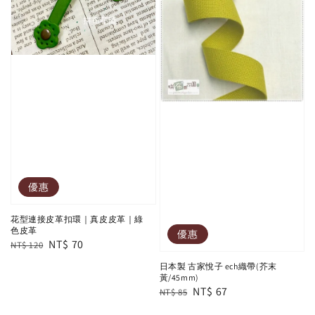
優惠
花型連接皮革扣環｜真皮皮革｜綠
色皮革
優惠
Regular
Sale
NT$ 70
NT$ 120
price
price
日本製 古家悅子 ech織帶(芥末
黃/45mm)
Regular
Sale
NT$ 67
NT$ 85
price
price