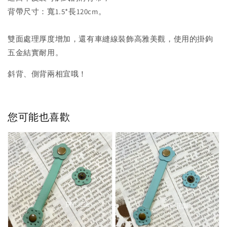
背帶尺寸：寬1.5*長120cm。
雙面處理厚度增加，還有車縫線裝飾高雅美觀，使用的掛鉤
五金結實耐用。
斜背、側背兩相宜哦！
您可能也喜歡