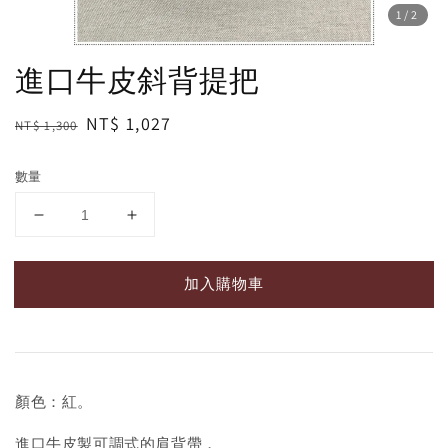
1
/2
進口牛皮斜背提把
Regular
Sale
NT$ 1,027
NT$ 1,300
price
price
數量
加入購物車
顏色：紅。
進口牛皮製可調式的肩背帶，