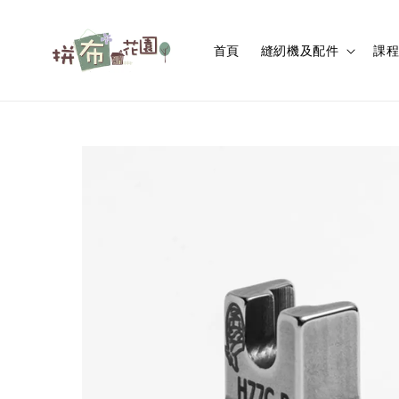
首頁
縫紉機及配件
課