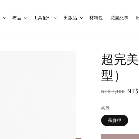
程
布品
工具配件
出版品
材料包
花園紀事
出
超完美
型）
Regular
Sal
NT$
NT$ 1,100
price
pri
高低
高腳徑