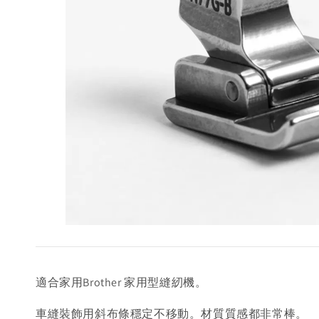
適合家用Brother 家用型縫紉機。
車縫裝飾用斜布條穩定不移動。材質質感都非常棒。