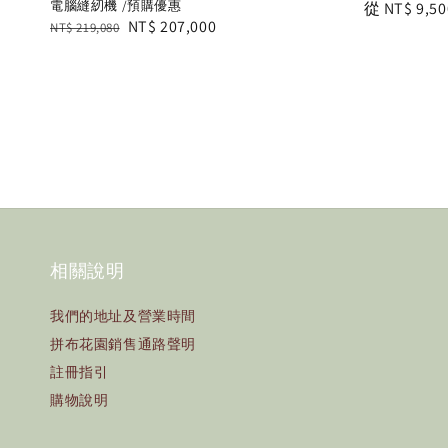
電腦縫紉機 /預購優惠
Regular
從
NT$ 9,50
Regular
Sale
NT$ 207,000
NT$ 219,080
price
price
price
相關說明
我們的地址及營業時間
拼布花園銷售通路聲明
註冊指引
購物說明