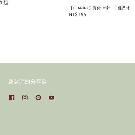
0
起
【BERNINA】翼針 車針 | 二種尺寸
Regular
NT$ 195
price
龐老師的分享📝