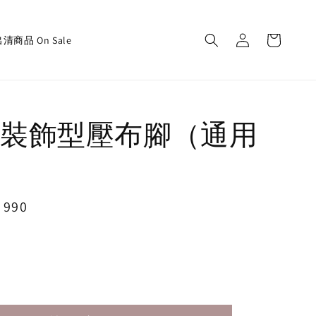
清商品 On Sale
裝飾型壓布腳（通用
e
 990
請洽教室
ce