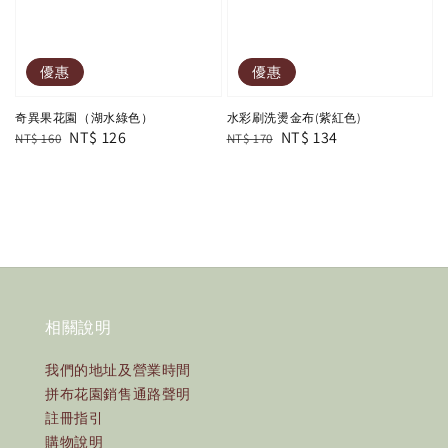
優惠
優惠
奇異果花園（湖水綠色）
水彩刷洗燙金布(紫紅色)
Regular
Sale
NT$ 126
Regular
Sale
NT$ 134
NT$ 160
NT$ 170
price
price
price
price
相關說明
我們的地址及營業時間
拼布花園銷售通路聲明
註冊指引
購物說明