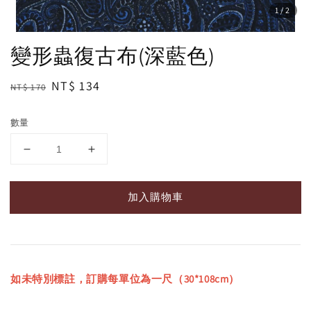
1
/2
變形蟲復古布(深藍色)
Regular
Sale
NT$ 134
NT$ 170
price
price
數量
加入購物車
如未特別標註，訂購每單位為一尺（30*108cm）