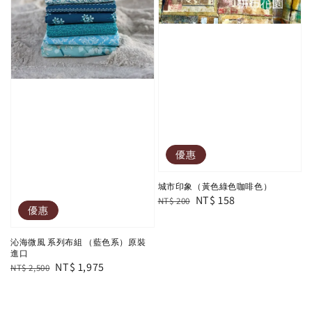
優惠
城市印象（黃色綠色咖啡色）
Regular
Sale
NT$ 158
NT$ 200
優惠
price
price
沁海微風 系列布組 （藍色系）原裝
進口
Regular
Sale
NT$ 1,975
NT$ 2,500
price
price