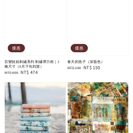
優惠
優惠
百變娃娃刺繡系列 刺繡彈力框｜2
春天的燕子（深藍色）
種尺寸（8月下旬到貨）
Regular
Sale
NT$ 150
NT$ 190
Regular
Sale
NT$ 474
NT$ 600
price
price
price
price