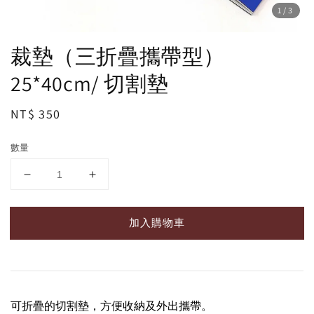
1
/3
裁墊（三折疊攜帶型）
25*40cm/ 切割墊
Regular
NT$ 350
price
數量
加入購物車
可折疊的切割墊，方便收納及外出攜帶。