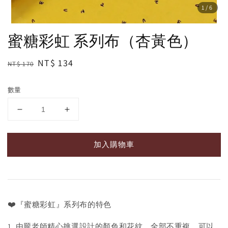
1
/6
蜜糖彩虹 系列布（杏黃色）
Regular
Sale
NT$ 134
NT$ 170
price
price
數量
加入購物車
❤️
『蜜糖彩虹』系列布的特色
1. 由龎老師精心挑選設計的顏色和花紋，全部不重複。可以