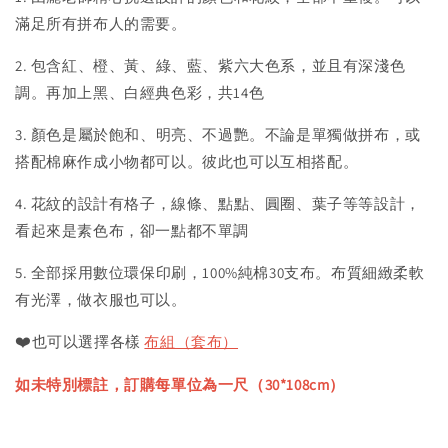
滿足所有拼布人的需要。
2. 包含紅、橙、黃、綠、藍、紫六大色系，並且有深淺色
調。再加上黑、白經典色彩，共14色
3. 顏色是屬於飽和、明亮、不過艷。不論是單獨做拼布，或
搭配棉麻作成小物都可以。彼此也可以互相搭配。
4. 花紋的設計有格子，線條、點點、圓圈、葉子等等設計，
看起來是素色布，卻一點都不單調
5. 全部採用數位環保印刷，100%純棉30支布。布質細緻柔軟
有光澤，做衣服也可以。
❤️
也可以選擇各樣
布組（套布）
如未特別標註，訂購每單位為一尺（30*108cm）