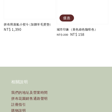
優惠
拼布用蒸氣小熨斗 (加贈羊毛燙墊)
Regular
NT$ 1,390
城市印象（黃色綠色咖啡色）
Regular
Sale
NT$ 158
NT$ 200
price
price
price
相關說明
我們的地址及營業時間
拼布花園銷售通路聲明
註冊指引
購物說明