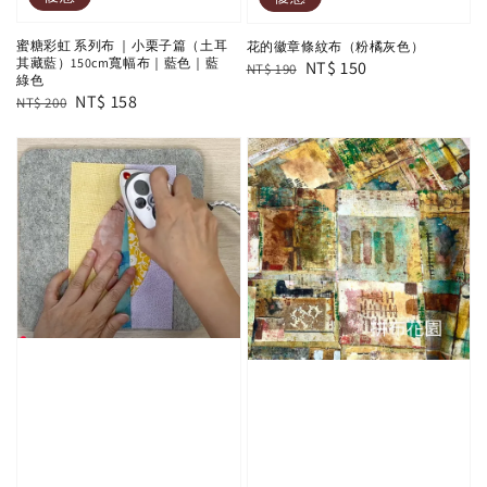
蜜糖彩虹 系列布 ｜小栗子篇（土耳
花的徽章條紋布（粉橘灰色）
其藏藍）150cm寬幅布｜藍色｜藍
Regular
Sale
NT$ 150
NT$ 190
綠色
price
price
Regular
Sale
NT$ 158
NT$ 200
price
price