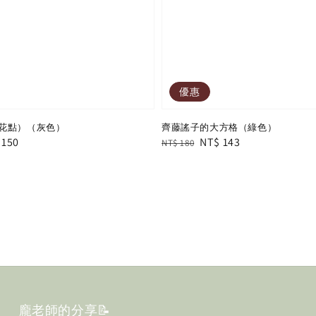
優惠
花點）（灰色）
齊藤謠子的大方格（綠色）
e
 150
Regular
Sale
NT$ 143
NT$ 180
e
price
price
龐老師的分享📝