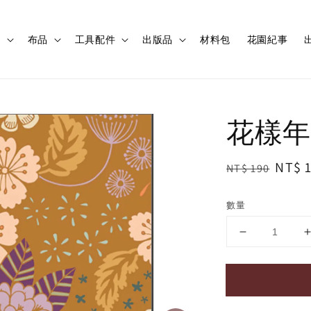
程
布品
工具配件
出版品
材料包
花園紀事
出
花樣年
Regular
Sale
NT$ 
NT$ 190
price
price
數量