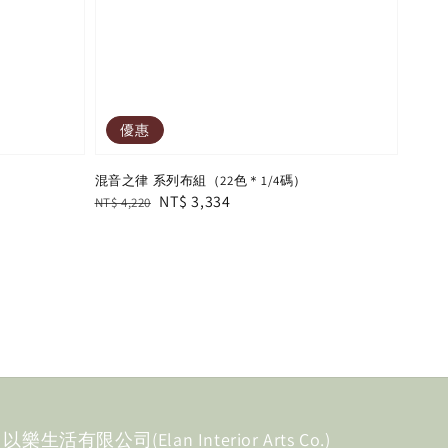
優惠
混音之律 系列布組（22色＊1/4碼）
Regular
Sale
NT$ 3,334
NT$ 4,220
price
price
以樂生活有限公司(Elan Interior Arts Co.)