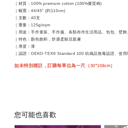
｜材質：100% premium cotton (100%優質棉)
｜幅寬：44/45" (約110cm)
｜支數：40支
｜重量：125g/sqm
｜用途：手作童裝、手作服、各類布作生活用品、包包、壁飾
｜特色：顏色飽和，舒適柔順且親膚
｜厚度：薄
｜認證：OEKO-TEX® Standard 100 紡織品無毒認證、
如未特別標註，訂購每單位為一尺（30*108cm）
您可能也喜歡