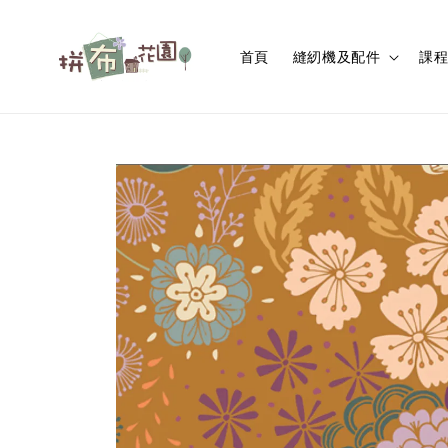
首頁
縫紉機及配件
課