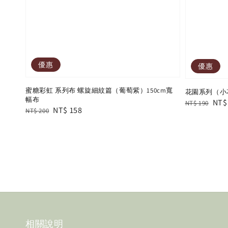
優惠
優惠
蜜糖彩虹 系列布 螺旋細紋篇（葡萄紫）150cm寬
花園系列（小
幅布
Regular
Sal
NT$
NT$ 190
Regular
Sale
NT$ 158
NT$ 200
price
pric
price
price
相關說明