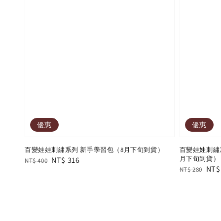
優惠
優惠
百變娃娃刺繡系列 新手學習包（8月下旬到貨）
百變娃娃刺繡
月下旬到貨）
Regular
Sale
NT$ 316
NT$ 400
Regular
Sal
NT$
NT$ 280
price
price
price
pric