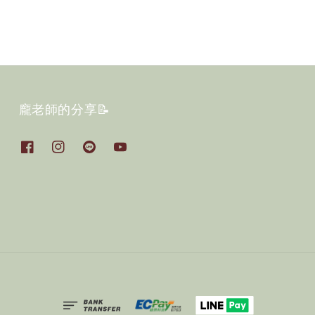
龐老師的分享📝