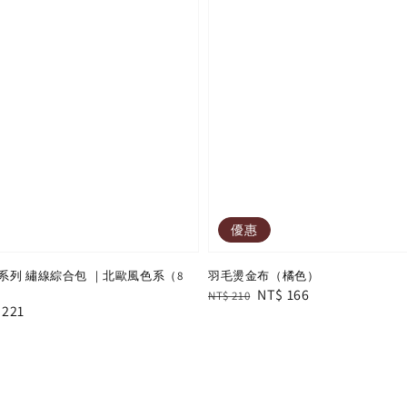
優惠
系列 繡線綜合包 ｜北歐風色系（8
羽毛燙金布（橘色）
Regular
Sale
NT$ 166
NT$ 210
e
 221
price
price
e