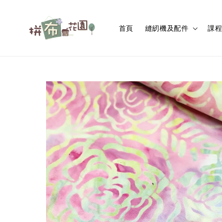
首頁
縫紉機及配件
課