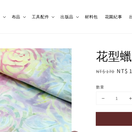
程
布品
工具配件
出版品
材料包
花園紀事
出
花型蠟
Regular
Sale
NT$ 
NT$ 170
price
price
數量