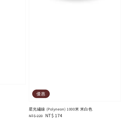
優惠
星光繡線 (Polyneon) 1000米 米白色
Regular
Sale
NT$ 174
NT$ 220
price
price