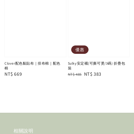
優惠
Clover配色黏貼布｜排布棉｜配色
Sulky安定襯(可撕可燙/3碼) 折疊包
棉
裝
Regular
NT$ 669
Regular
Sale
NT$ 383
NT$ 485
price
price
price
相關說明