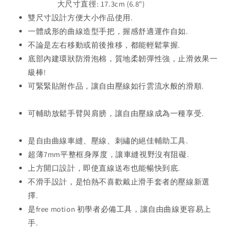
大尺寸直徑: 17.3cm (6.8")
雙尺寸設計方便大小作品使用.
一體成形的曲線造型手把，握感舒適運作自如.
不論是左右移動或前後推移，都能輕鬆掌握.
底部內建環狀防滑泡棉，質地柔韌彈性強，止滑效果一
級棒!
可緊緊貼附作品，讓自由壓線如行雲流水般的滑順.
可輔助放鬆手臂與肩膀，讓自由壓線成為一種享受.
是自由曲線車縫、壓線、刺繡的絕佳輔助工具.
超薄7mm平整框身厚度，讓車縫視野沒有阻礙.
上方開口設計，即使直線送布也能暢快到底.
不滑手設計，是怕熱不喜歡戴止滑手套者的壓線新選
擇.
是free motion 初學者必備工具，讓自由曲線更容易上
手.