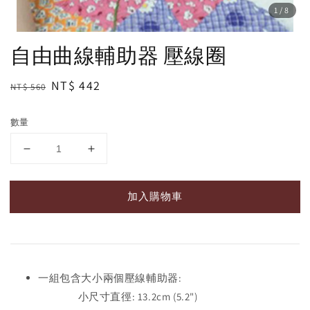
1
/8
自由曲線輔助器 壓線圈
Regular
Sale
NT$ 442
NT$ 560
price
price
數量
加入購物車
一組包含大小兩個壓線輔助器:
小尺寸直徑: 13.2cm (5.2")