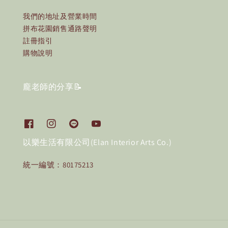
我們的地址及營業時間
拼布花園銷售通路聲明
註冊指引
購物說明
龐老師的分享📝
以樂生活有限公司(Elan Interior Arts Co.)
統一編號：80175213