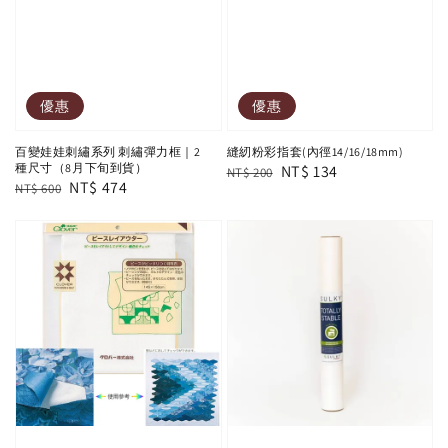
優惠
優惠
百變娃娃刺繡系列 刺繡彈力框｜2
縫紉粉彩指套(內徑14/16/18mm)
種尺寸（8月下旬到貨）
Regular
Sale
NT$ 134
NT$ 200
Regular
Sale
NT$ 474
NT$ 600
price
price
price
price