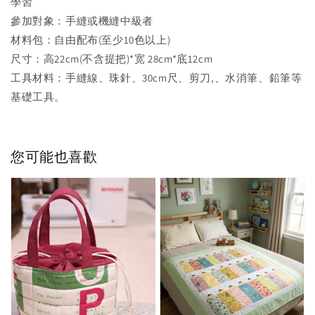
學習
參加對象：手縫或機縫中級者
材料包：自由配布(至少10色以上)
尺寸：高22cm(不含提把)*宽 28cm*底12cm
工具材料：手縫線、珠針、30cm尺、剪刀,、水消筆、鉛筆等
基礎工具。
您可能也喜歡