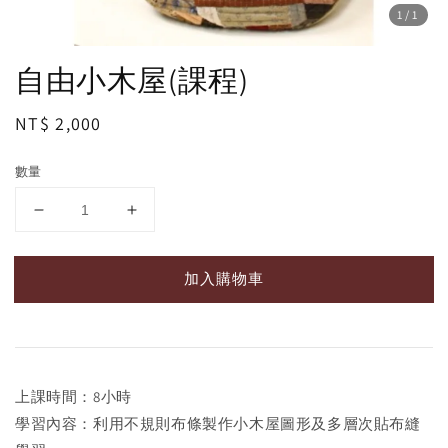
1
/1
自由小木屋(課程)
Regular
NT$ 2,000
price
數量
加入購物車
上課時間：8小時
學習內容：利用不規則布條製作小木屋圖形及多層次貼布縫