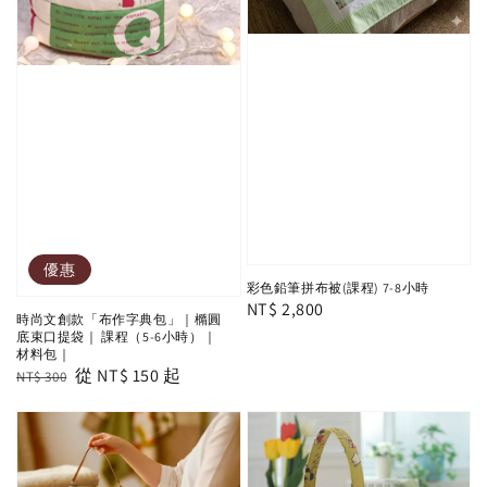
優惠
彩色鉛筆拼布被(課程) 7-8小時
Regular
NT$ 2,800
時尚文創款「布作字典包」｜橢圓
price
底束口提袋｜ 課程（5-6小時）｜
材料包｜
Regular
Sale
從
NT$ 150
起
NT$ 300
price
price