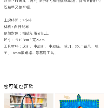
取得正確圖案，再利用特殊的機縫襯紙車縫，拼出來的作品
既精準又整齊喔。
上課時間：7小時
材料 : 自行配布
參加對象：機缝初級者以上
尺寸：長102cm * 寬26cm
工具材料：珠針、車縫針、車縫線、裁刀、30cm裁尺、梭
子、18mm滾邊器...等基礎工具。
您可能也喜歡