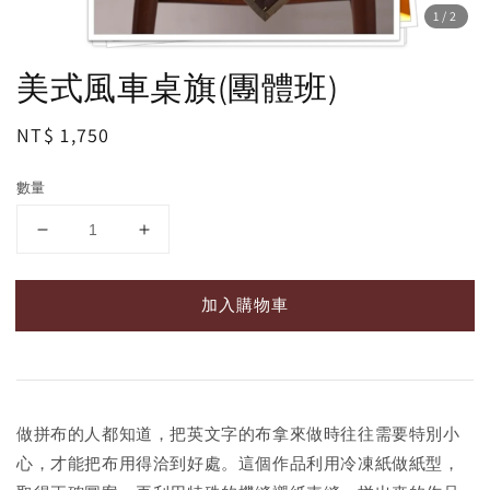
1
/2
美式風車桌旗(團體班)
Regular
NT$ 1,750
price
數量
加入購物車
做拼布的人都知道，把英文字的布拿來做時往往需要特別小
心，才能把布用得洽到好處。這個作品利用冷凍紙做紙型，