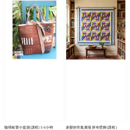
咖啡歐蕾小提袋(課程) 5-6小時
多變的市集廣場 拼布壁飾(課程）