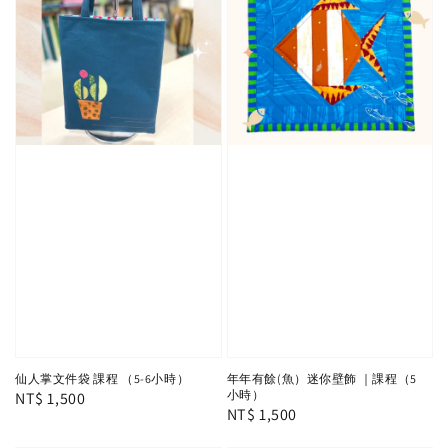
仙人掌文件袋 課程 （5-6小時）
年年有餘(魚）迷你壁飾 ｜課程（5
小時）
Regular
NT$ 1,500
Regular
NT$ 1,500
price
price