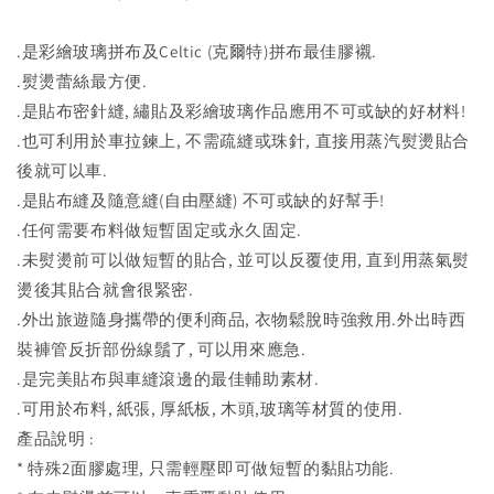
.是彩繪玻璃拼布及Celtic (克爾特)拼布最佳膠襯.
.熨燙蕾絲最方便.
.是貼布密針縫, 繡貼及彩繪玻璃作品應用不可或缺的好材料!
.也可利用於車拉鍊上, 不需疏縫或珠針, 直接用蒸汽熨燙貼合
後就可以車.
.是貼布縫及隨意縫(自由壓縫) 不可或缺的好幫手!
.任何需要布料做短暫固定或永久固定.
.未熨燙前可以做短暫的貼合, 並可以反覆使用, 直到用蒸氣熨
燙後其貼合就會很緊密.
.外出旅遊隨身攜帶的便利商品, 衣物鬆脫時強救用.外出時西
裝褲管反折部份線鬚了, 可以用來應急.
.是完美貼布與車縫滾邊的最佳輔助素材.
.可用於布料, 紙張, 厚紙板, 木頭,玻璃等材質的使用.
產品說明 :
* 特殊2面膠處理, 只需輕壓即可做短暫的黏貼功能.