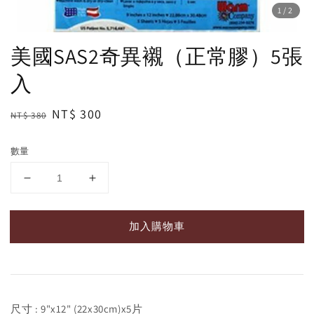
1
/2
美國SAS2奇異襯（正常膠）5張
入
Regular
Sale
NT$ 300
NT$ 380
price
price
數量
加入購物車
尺寸 : 9"x12" (22x30cm)x5片