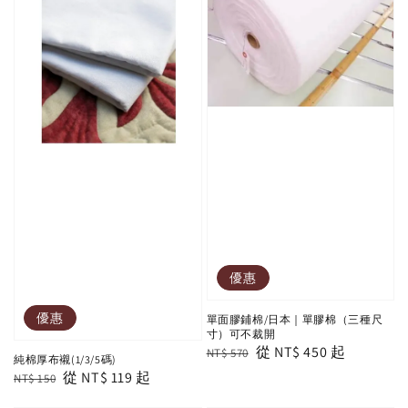
優惠
優惠
單面膠鋪棉/日本｜單膠棉（三種尺
寸）可不裁開
Regular
Sale
從
NT$ 450
起
NT$ 570
純棉厚布襯(1/3/5碼)
price
price
Regular
Sale
從
NT$ 119
起
NT$ 150
price
price