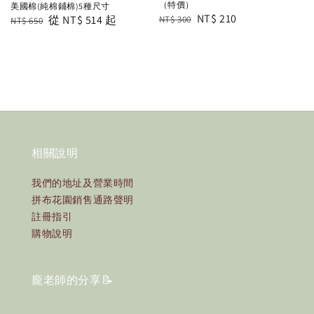
（特價）
美國棉(純棉鋪棉)5種尺寸
Regular
Sale
NT$ 210
Regular
Sale
從
NT$ 514
起
NT$ 300
NT$ 650
price
price
price
price
相關說明
我們的地址及營業時間
拼布花園銷售通路聲明
註冊指引
購物說明
龐老師的分享📝