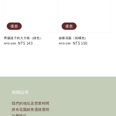
優惠
優惠
齊藤謠子的大方格（綠色）
線條花藝（粉橘色）
Regular
Sale
NT$ 143
Regular
Sale
NT$ 150
NT$ 180
NT$ 190
price
price
price
price
相關說明
我們的地址及營業時間
拼布花園銷售通路聲明
註冊指引