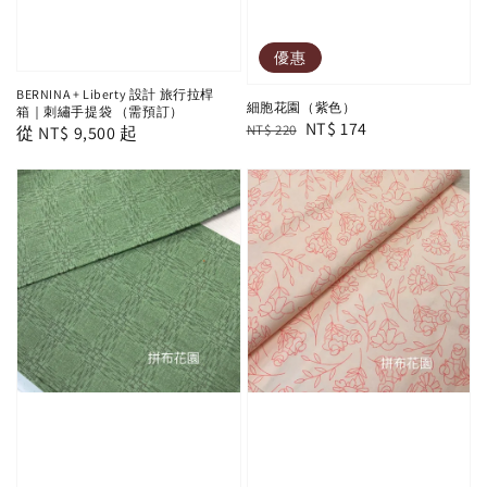
優惠
BERNINA + Liberty 設計 旅行拉桿
細胞花園（紫色）
箱｜刺繡手提袋 （需預訂）
Regular
Sale
NT$ 174
NT$ 220
Regular
從
NT$ 9,500
起
price
price
price