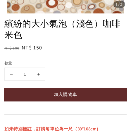
1
/2
繽紛的大小氣泡（淺色）咖啡
米色
Regular
Sale
NT$ 150
NT$ 190
price
price
數量
加入購物車
如未特別標註，訂購每單位為一尺（30*108cm）