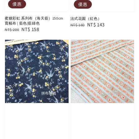
優惠
優惠
蜜糖彩虹 系列布（海天藍）150cm
法式花園（紅色）
寬幅布 | 藍色|藍綠色
Regular
Sale
NT$ 143
NT$ 180
Regular
Sale
NT$ 158
NT$ 200
price
price
price
price