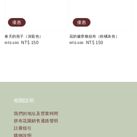
優惠
優惠
春天的燕子（深藍色）
花的徽章條紋布（粉橘灰色）
Regular
Sale
NT$ 150
Regular
Sale
NT$ 150
NT$ 190
NT$ 190
price
price
price
price
相關說明
我們的地址及營業時間
拼布花園銷售通路聲明
註冊指引
購物說明