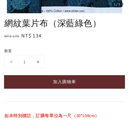
1
/3
網紋葉片布（深藍綠色）
Regular
Sale
NT$ 134
NT$ 170
price
price
數量
加入購物車
如未特別標註，訂購每單位為一尺（30*108cm）