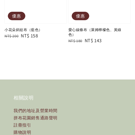
優惠
優惠
小花朵斜紋布（藍色）
愛心線條布（萊姆檸檬色、黃綠
色）
Regular
Sale
NT$ 158
NT$ 200
Regular
Sale
NT$ 143
NT$ 180
price
price
price
price
相關說明
我們的地址及營業時間
拼布花園銷售通路聲明
註冊指引
購物說明