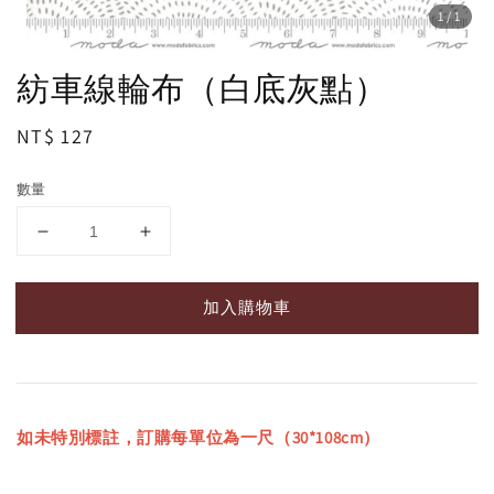
1
/1
紡車線輪布（白底灰點）
Regular
NT$ 127
price
數量
加入購物車
如未特別標註，訂購每單位為一尺（30*108cm）