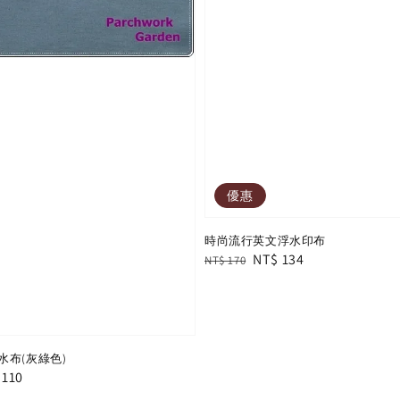
優惠
時尚流行英文浮水印布
Regular
Sale
NT$ 134
NT$ 170
price
price
水布(灰綠色)
e
 110
e