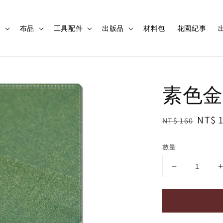
程
布品
工具配件
出版品
材料包
花園紀事
出
素色金
Regular
Sale
NT$ 
NT$ 160
price
price
數量