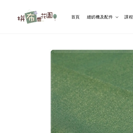
首頁
縫紉機及配件
課