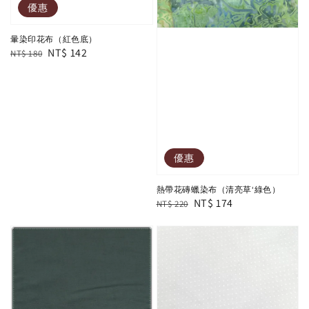
優惠
暈染印花布（紅色底）
Regular
Sale
NT$ 142
NT$ 180
price
price
優惠
熱帶花磚蠟染布（清亮草‘綠色）
Regular
Sale
NT$ 174
NT$ 220
price
price