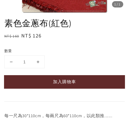
1
/1
素色金蔥布(紅色)
Regular
Sale
NT$ 126
NT$ 160
price
price
數量
加入購物車
每一尺為30*110cm，每兩尺為60*110cm，以此類推......