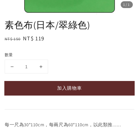
1
/1
素色布(日本/翠綠色)
Regular
Sale
NT$ 119
NT$ 150
price
price
數量
加入購物車
每一尺為30*110cm，每兩尺為60*110cm，以此類推......