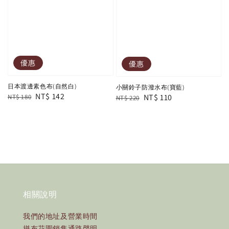
優惠
優惠
日本渡邊素色布(自然白)
小關鈴子防潑水布(寶藍)
Regular
Sale
NT$ 142
Regular
Sale
NT$ 110
NT$ 180
NT$ 220
price
price
price
price
相關說明
我們的地址及營業時間
拼布花園銷售通路聲明