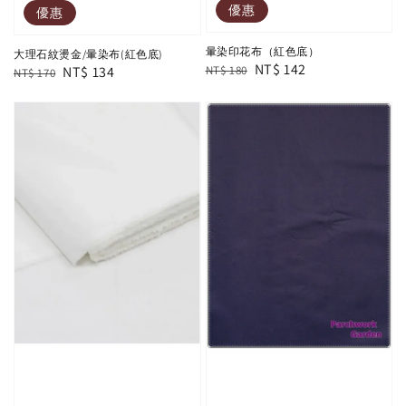
優惠
優惠
暈染印花布（紅色底）
大理石紋燙金/暈染布(紅色底)
Regular
Sale
NT$ 142
Regular
Sale
NT$ 134
NT$ 180
NT$ 170
price
price
price
price