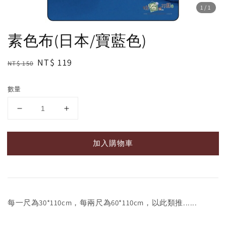
1
/1
素色布(日本/寶藍色)
Regular
Sale
NT$ 119
NT$ 150
price
price
數量
加入購物車
每一尺為30*110cm，每兩尺為60*110cm，以此類推......