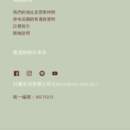
我們的地址及營業時間
拼布花園銷售通路聲明
註冊指引
購物說明
龐老師的分享📝
以樂生活有限公司(Elan Interior Arts Co.)
統一編號：80175213