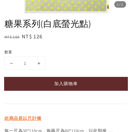
1
/2
糖果系列(白底螢光點)
Regular
Sale
NT$ 126
NT$ 160
price
price
數量
加入購物車
此商品是以尺計價
每一尺為30*110cm，每兩尺為60*110cm，以此類推.....