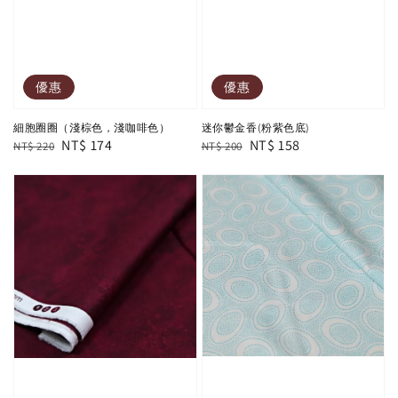
優惠
優惠
細胞圈圈（淺棕色，淺咖啡色）
迷你鬱金香(粉紫色底)
Regular
Sale
NT$ 174
Regular
Sale
NT$ 158
NT$ 220
NT$ 200
price
price
price
price