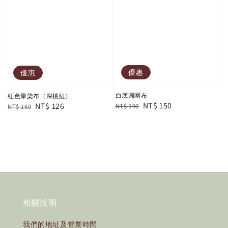
優惠
優惠
白底圓圈布
紅色暈染布（深桃紅）
Regular
Sale
NT$ 150
Regular
Sale
NT$ 126
NT$ 190
NT$ 160
price
price
price
price
相關說明
我們的地址及營業時間