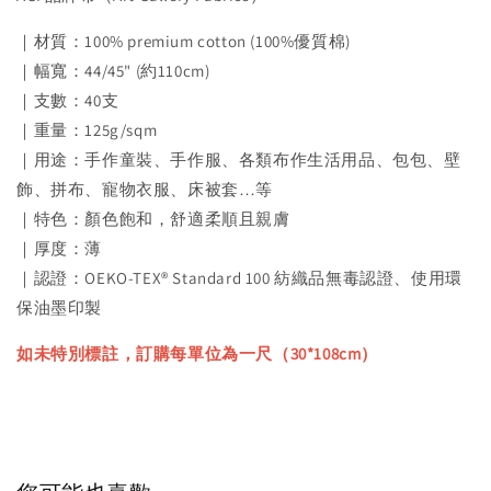
｜材質：100% premium cotton (100%優質棉)
｜幅寬：44/45" (約110cm)
｜支數：40支
｜重量：125g/sqm
｜用途：手作童裝、手作服、各類布作生活用品、包包、壁
飾、拼布、寵物衣服、床被套…等
｜特色：顏色飽和，舒適柔順且親膚
｜厚度：薄
｜認證：OEKO-TEX® Standard 100 紡織品無毒認證、使用環
保油墨印製
如未特別標註，訂購每單位為一尺（30*108cm）