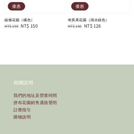
優惠
優惠
線條花藝（橘色）
奇異果花園（湖水綠色）
Regular
Sale
NT$ 150
Regular
Sale
NT$ 126
NT$ 190
NT$ 160
price
price
price
price
相關說明
我們的地址及營業時間
拼布花園銷售通路聲明
註冊指引
購物說明