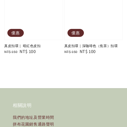
優惠
優惠
真皮扣環｜ 暗紅色皮扣
真皮扣環｜深咖啡色（焦茶）扣環
Regular
Sale
NT$ 100
Regular
Sale
NT$ 100
NT$ 150
NT$ 150
price
price
price
price
相關說明
我們的地址及營業時間
拼布花園銷售通路聲明