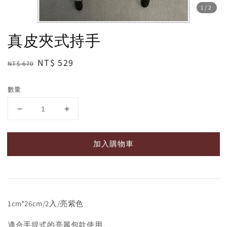
1
/2
真皮夾式持手
Regular
Sale
NT$ 529
NT$ 670
price
price
數量
加入購物車
1cm*26cm/2入/亮紫色
適合手提式的亮麗包款使用。