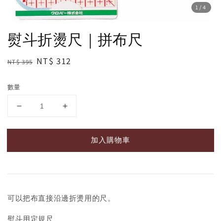
1
/4
熨斗折燙尺｜拼布尺
Regular
Sale
NT$ 312
NT$ 395
price
price
數量
加入購物車
可以把布直接沿邊折燙用的尺。
熨斗用定規尺