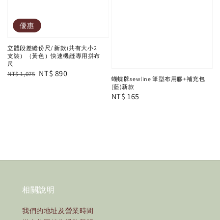
優惠
立體段差縫份尺/ 新款(共有大小2
支裝）（黃色）快速機縫專用拼布
尺
Regular
Sale
NT$ 890
NT$ 1,075
蝴蝶牌sewline 筆型布用膠+補充包
price
price
(藍)新款
Regular
NT$ 165
price
相關說明
我們的地址及營業時間