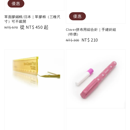
優惠
優惠
單面膠鋪棉/日本｜單膠棉（三種尺
寸）可不裁開
Regular
Sale
從
NT$ 450
起
NT$ 570
Clover拼布用綜合針｜手縫針組
price
price
（特價）
Regular
Sale
NT$ 210
NT$ 300
price
price