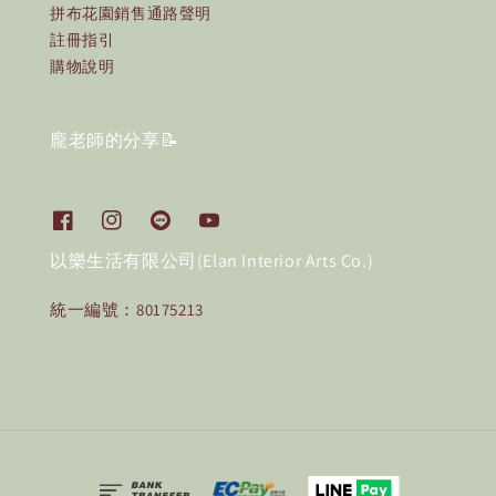
拼布花園銷售通路聲明
註冊指引
購物說明
龐老師的分享📝
以樂生活有限公司(Elan Interior Arts Co.)
統一編號：80175213