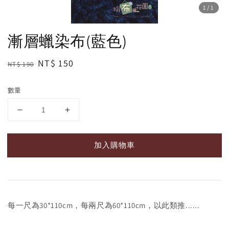
1
/1
漸層蠟染布(藍色)
Regular
Sale
NT$ 150
NT$ 190
price
price
數量
加入購物車
每一尺為30*110cm，每兩尺為60*110cm，以此類推......